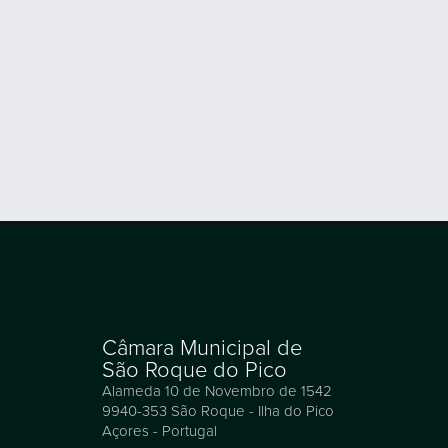
Câmara Municipal de
São Roque do Pico
Alameda 10 de Novembro de 1542
9940-353 São Roque - Ilha do Pico
Açores - Portugal