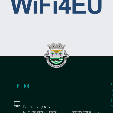
P
S
S
S
Notificações
S
Receba alertas imediatos de novos conteúdos.