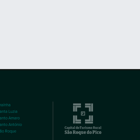
raínha
anta Luzia
anto Amaro
anto António
ão Roque