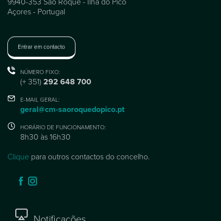
9940-353 São Roque - Ilha do Pico
Açores - Portugal
Entrar em contacto
NÚMERO FIXO:
(+ 351)
292 648 700
E-MAIL GERAL:
geral@cm-saoroquedopico.pt
HORÁRIO DE FUNCIONAMENTO:
8h30 às 16h30
Clique
para outros contactos do concelho.
Notificações