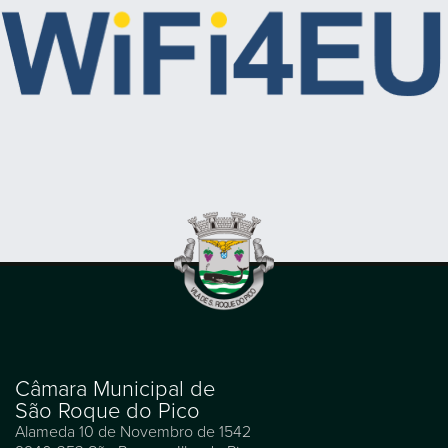
Câmara Municipal de
São Roque do Pico
Alameda 10 de Novembro de 1542