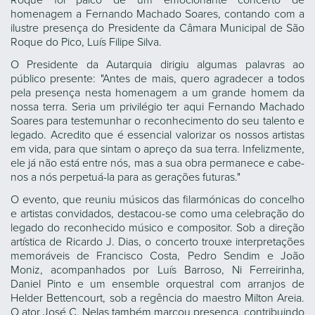
Roque foi palco de um emocionante concerto de
homenagem a Fernando Machado Soares, contando com a
ilustre presença do Presidente da Câmara Municipal de São
Roque do Pico, Luís Filipe Silva.
O Presidente da Autarquia dirigiu algumas palavras ao
público presente: "Antes de mais, quero agradecer a todos
pela presença nesta homenagem a um grande homem da
nossa terra. Seria um privilégio ter aqui Fernando Machado
Soares para testemunhar o reconhecimento do seu talento e
legado. Acredito que é essencial valorizar os nossos artistas
em vida, para que sintam o apreço da sua terra. Infelizmente,
ele já não está entre nós, mas a sua obra permanece e cabe-
nos a nós perpetuá-la para as gerações futuras."
O evento, que reuniu músicos das filarmónicas do concelho
e artistas convidados, destacou-se como uma celebração do
legado do reconhecido músico e compositor. Sob a direção
artística de Ricardo J. Dias, o concerto trouxe interpretações
memoráveis de Francisco Costa, Pedro Sendim e João
Moniz, acompanhados por Luís Barroso, Ni Ferreirinha,
Daniel Pinto e um ensemble orquestral com arranjos de
Helder Bettencourt, sob a regência do maestro Milton Areia.
O ator José C. Nelas também marcou presença, contribuindo