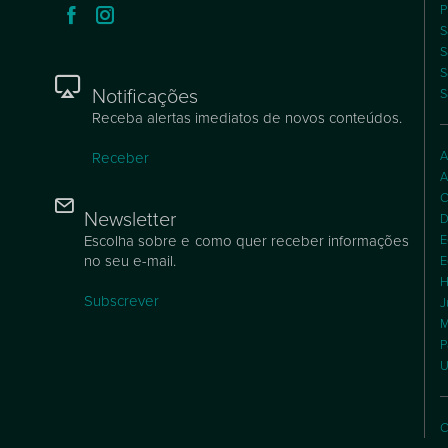
P
S
S
S
Notificações
S
Receba alertas imediatos de novos conteúdos.
A
Receber
A
C
Newsletter
D
Escolha sobre e como quer receber informações
E
no seu e-mail.
E
H
Subscrever
J
M
P
U
C