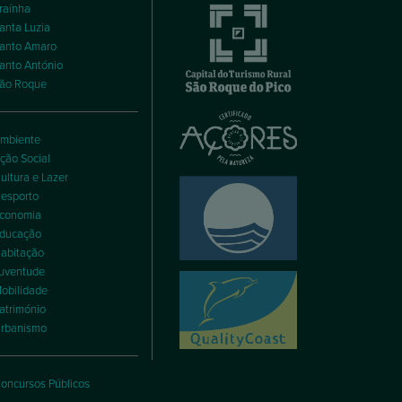
raínha
anta Luzia
anto Amaro
anto António
ão Roque
mbiente
ção Social
ultura e Lazer
esporto
conomia
ducação
abitação
uventude
obilidade
atrimónio
rbanismo
oncursos Públicos