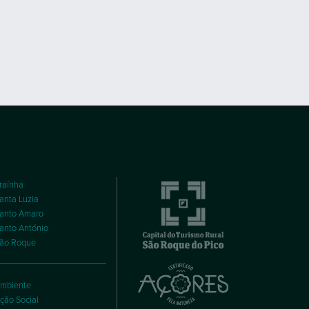
raínha
anta Luzia
anto Amaro
anto António
ão Roque
mbiente
ção Social