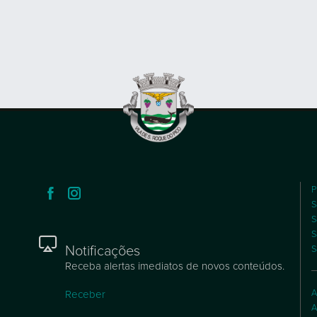
P
S
S
S
Notificações
S
Receba alertas imediatos de novos conteúdos.
A
Receber
A