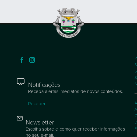
P
S
S
S
Notificações
S
Receba alertas imediatos de novos conteúdos.
A
Receber
A
C
Newsletter
D
Escolha sobre e como quer receber informações
E
no seu e-mail.
E