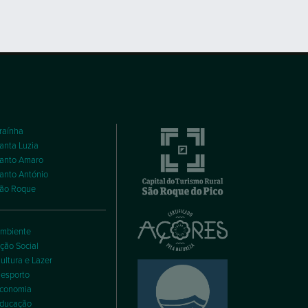
raínha
anta Luzia
anto Amaro
anto António
ão Roque
mbiente
ção Social
ultura e Lazer
esporto
conomia
ducação