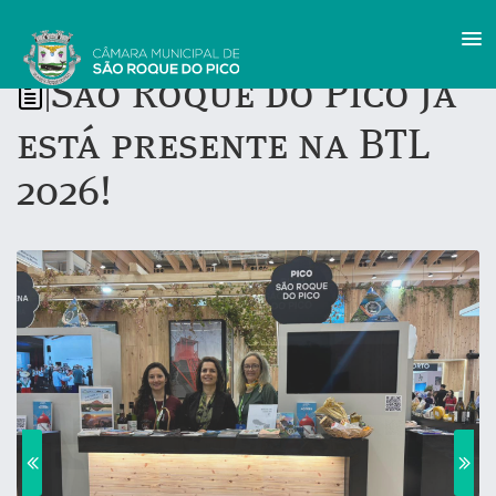
São Roque do Pico já
|
está presente na BTL
2026!