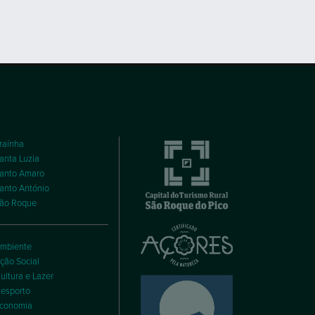
ultura e Lazer
esporto
conomia
ducação
abitação
uventude
obilidade
atrimónio
rbanismo
oncursos Públicos