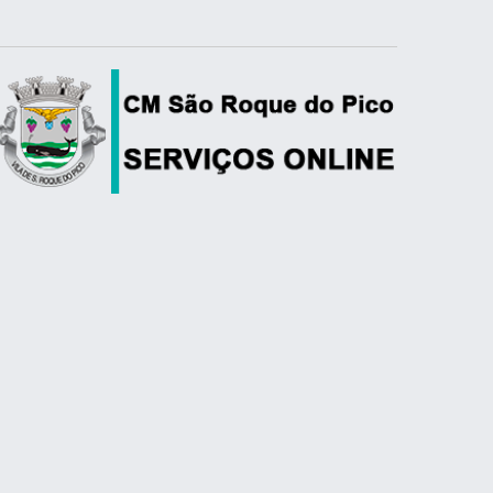
raínha
anta Luzia
anto Amaro
anto António
ão Roque
mbiente
ção Social