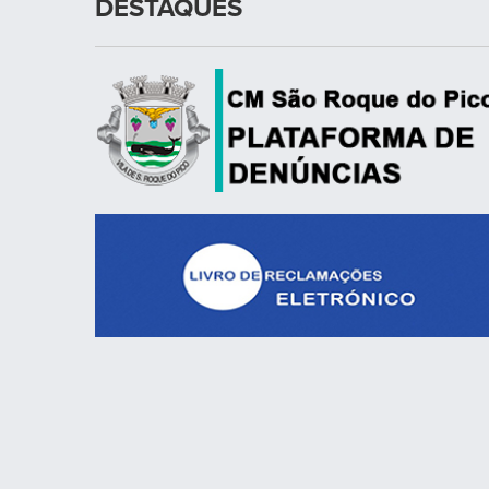
Câmara Municipal de
São Roque do Pico
Alameda 10 de Novembro de 1542
9940-353 São Roque - Ilha do Pico
Açores - Portugal
Entrar em contacto