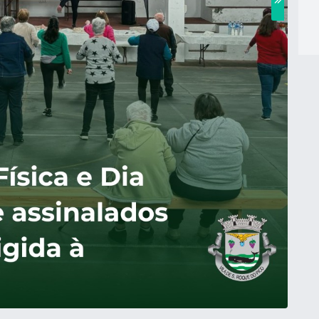
esporto e a Unidade de Saúde da Ilha do Pico, assinalou, no
o Dia Mundial da Saúde.
ou com a participação dos Centros de Convívio de Idosos do
e promoção do bem-estar junto da população sénior.
r lúdico e recreativo, nomeadamente jogos tradicionais, uma
o a disponibilização de rastreios de pressão arterial e de
a prática de atividade física e a adoção de estilos de vida
ia do envelhecimento ativo, da prevenção e da socialização.