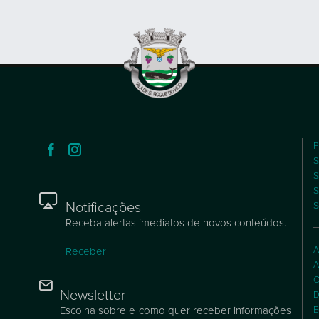
C
Newsletter
D
Escolha sobre e como quer receber informações
E
no seu e-mail.
E
H
Subscrever
J
M
P
U
C