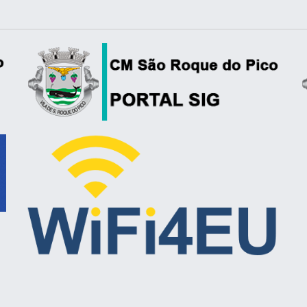
P
S
S
S
Notificações
S
Receba alertas imediatos de novos conteúdos.
A
Receber
A