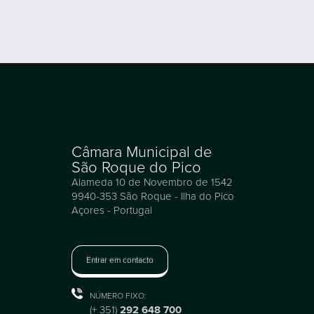
NÚMERO FIXO:
(+ 351)
292 648 700
E-MAIL GERAL:
geral@cm-saoroquedopico.pt
HORÁRIO DE FUNCIONAMENTO:
8h30 às 16h30
Clique
para outros contactos do concelho.
2026 © Todos os direitos reservados, CMSRP.