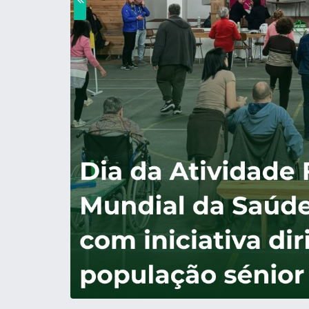
A Câmara Municipal, em parceria com o Serviço de D
passado dia 7 de abril, o Dia da Atividade Física e 
A iniciativa, realizada no Salão Paroquial, cont
concelho, proporcionando um momento de convívio 
O programa integrou diversas atividades de caráte
aula de dança e a realização de um bingo, bem com
diabetes, culminando com um lanche-convívio.
Esta ação teve como principal objetivo incentivar 
saudáveis, reforçando, simultaneamente, a importânc