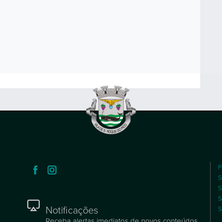
P
S
S
S
Notificações
S
Receba alertas imediatos de novos conteúdos.