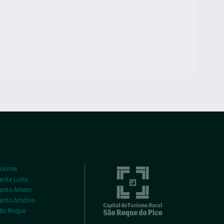
raínha
anta Luzia
anto Amaro
anto António
ão Roque