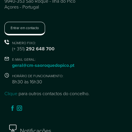
9940-353 São Roque - Ilha do Pico
Açores - Portugal
Entrar em contacto
NÚMERO FIXO:
(+ 351)
292 648 700
E-MAIL GERAL:
geral@cm-saoroquedopico.pt
HORÁRIO DE FUNCIONAMENTO:
8h30 às 16h30
Clique
para outros contactos do concelho.
Notificações