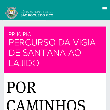
PR 10 PIC
PERCURSO DA VIGIA
DE SANT’ANA AO
LAJIDO
POR
CAMINHOS