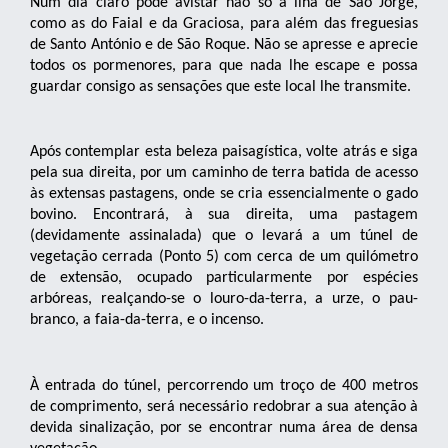
Num dia claro pode avistar não só a ilha de São Jorge,
como as do Faial e da Graciosa, para além das freguesias
de Santo António e de São Roque. Não se apresse e aprecie
todos os pormenores, para que nada lhe escape e possa
guardar consigo as sensações que este local lhe transmite.
Após contemplar esta beleza paisagística, volte atrás e siga
pela sua direita, por um caminho de terra batida de acesso
às extensas pastagens, onde se cria essencialmente o gado
bovino. Encontrará, à sua direita, uma pastagem
(devidamente assinalada) que o levará a um túnel de
vegetação cerrada (Ponto 5) com cerca de um quilómetro
de extensão, ocupado particularmente por espécies
arbóreas, realçando-se o louro-da-terra, a urze, o pau-
branco, a faia-da-terra, e o incenso.
À entrada do túnel, percorrendo um troço de 400 metros
de comprimento, será necessário redobrar a sua atenção à
devida sinalização, por se encontrar numa área de densa