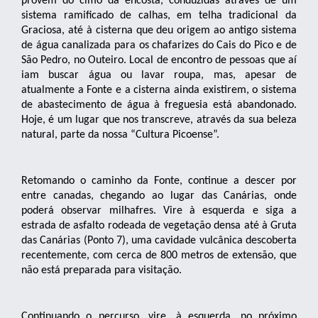
provêm do cimo da encosta, conduzidas através de um
sistema ramificado de calhas, em telha tradicional da
Graciosa, até à cisterna que deu origem ao antigo sistema
de água canalizada para os chafarizes do Cais do Pico e de
São Pedro, no Outeiro. Local de encontro de pessoas que aí
iam buscar água ou lavar roupa, mas, apesar de
atualmente a Fonte e a cisterna ainda existirem, o sistema
de abastecimento de água à freguesia está abandonado.
Hoje, é um lugar que nos transcreve, através da sua beleza
natural, parte da nossa “Cultura Picoense”.
Retomando o caminho da Fonte, continue a descer por
entre canadas, chegando ao lugar das Canárias, onde
poderá observar milhafres. Vire à esquerda e siga a
estrada de asfalto rodeada de vegetação densa até à Gruta
das Canárias (Ponto 7), uma cavidade vulcânica descoberta
recentemente, com cerca de 800 metros de extensão, que
não está preparada para visitação.
Continuando o percurso, vire, à esquerda, no próximo