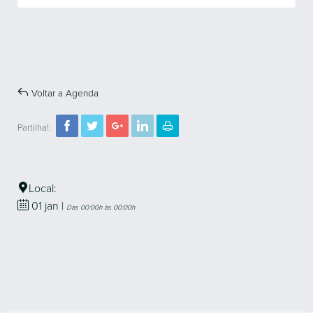
Voltar a Agenda
Partilha!:
Local:
01
jan
|
Das 00:00h às 00:00h