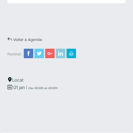
Voltar a Agenda
Partilha!:
Local:
01
jan
|
Das 00:00h às 00:00h