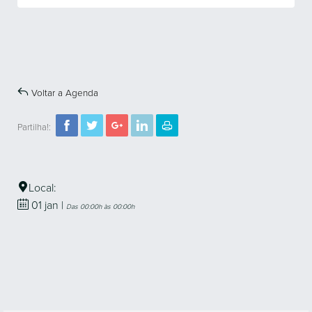
Voltar a Agenda
Partilha!:
Local:
01
jan
|
Das 00:00h às 00:00h