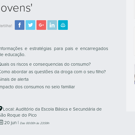
jovens'
artilha!:
Informações e estratégias para pais e encarregados
de educação.
Quais os riscos e consequencias do consumo?
Como abordar as questões da droga com o seu filho?
Sinais de alerta
Impacto dos consumos no seio familiar
Local: Auditório da Escola Básica e Secundária de
São Roque do Pico
20
jun
|
Das 00:00h às 23:59h