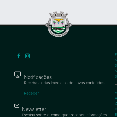
P
S
S
S
Notificações
S
Receba alertas imediatos de novos conteúdos.
A
Receber
A
C
Newsletter
D
Escolha sobre e como quer receber informações
E