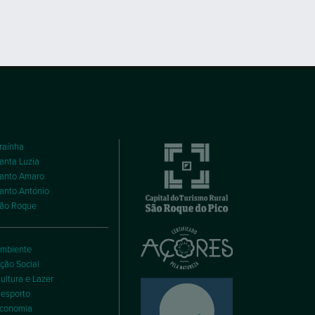
raínha
anta Luzia
anto Amaro
anto António
ão Roque
mbiente
ção Social
ultura e Lazer
esporto
conomia