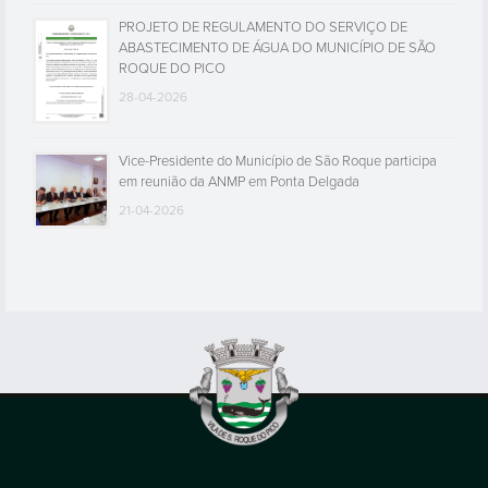
PROJETO DE REGULAMENTO DO SERVIÇO DE
ABASTECIMENTO DE ÁGUA DO MUNICÍPIO DE SÃO
ROQUE DO PICO
28-04-2026
Vice-Presidente do Município de São Roque participa
em reunião da ANMP em Ponta Delgada
21-04-2026