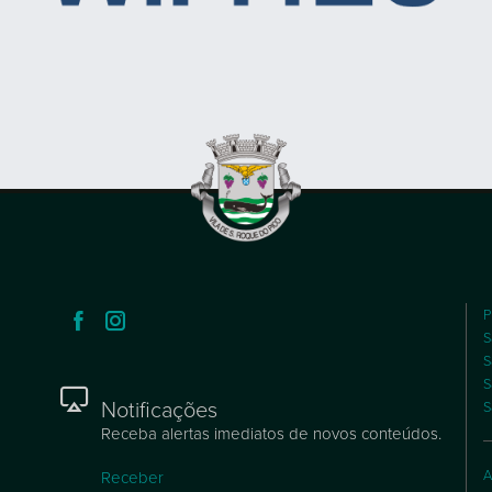
P
S
S
S
Notificações
S
Receba alertas imediatos de novos conteúdos.
A
Receber