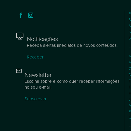
P
S
S
S
Notificações
S
Receba alertas imediatos de novos conteúdos.
A
Receber
A
C
Newsletter
D
Escolha sobre e como quer receber informações
E
no seu e-mail.
E
H
Subscrever
J
M
P
U