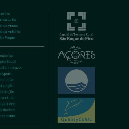
raínha
anta Luzia
anto Amaro
anto António
ão Roque
mbiente
ção Social
ultura e Lazer
esporto
conomia
ducação
abitação
uventude
obilidade
atrimónio
rbanismo