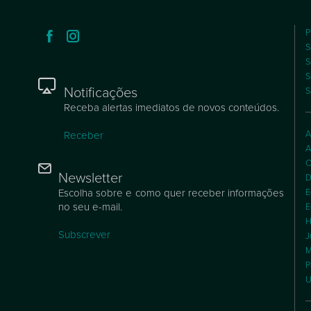
P
S
S
S
Notificações
S
Receba alertas imediatos de novos conteúdos.
A
Receber
A
C
Newsletter
D
Escolha sobre e como quer receber informações
E
no seu e-mail.
E
H
Subscrever
J
M
P
U