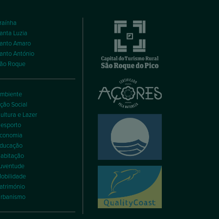
raínha
anta Luzia
anto Amaro
anto António
ão Roque
mbiente
ção Social
ultura e Lazer
esporto
conomia
ducação
abitação
uventude
obilidade
atrimónio
rbanismo