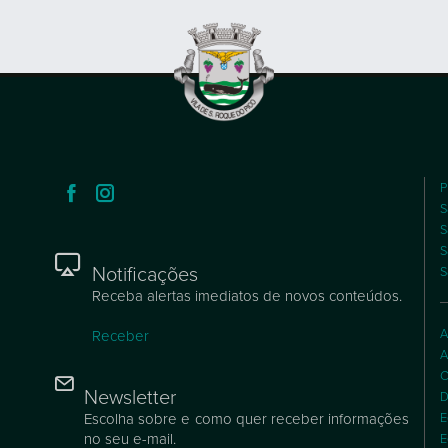
P
S
S
S
Notificações
S
Receba alertas imediatos de novos conteúdos.
A
Receber
A
C
Newsletter
D
Escolha sobre e como quer receber informações
E
no seu e-mail.
E