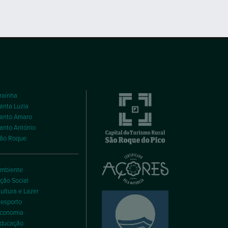
raínha
anta Luzia
anto Amaro
anto António
ão Roque
mbiente
ção Social
ultura e Lazer
esporto
conomia
ducação