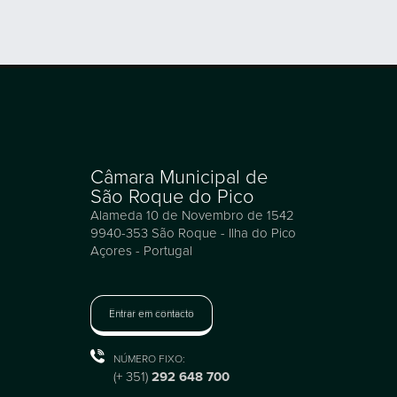
Câmara Municipal de
São Roque do Pico
Alameda 10 de Novembro de 1542
9940-353 São Roque - Ilha do Pico
Açores - Portugal
Entrar em contacto
NÚMERO FIXO:
(+ 351)
292 648 700