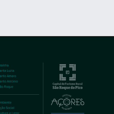
raínha
anta Luzia
anto Amaro
anto António
ão Roque
mbiente
ção Social
ultura e Lazer