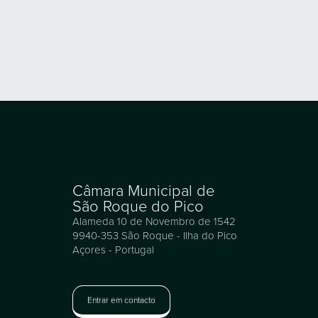
Câmara Municipal de
São Roque do Pico
Alameda 10 de Novembro de 1542
9940-353 São Roque - Ilha do Pico
Açores - Portugal
Entrar em contacto