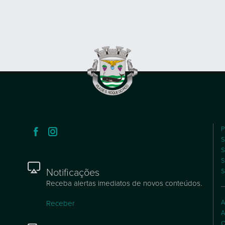
P
S
S
S
Notificações
S
Receba alertas imediatos de novos conteúdos.
A
Receber
A
C