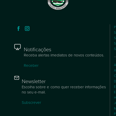
P
S
S
S
Notificações
S
Receba alertas imediatos de novos conteúdos.
A
Receber
A
C
Newsletter
D
Escolha sobre e como quer receber informações
E
no seu e-mail.
E
H
Subscrever
J
M
P