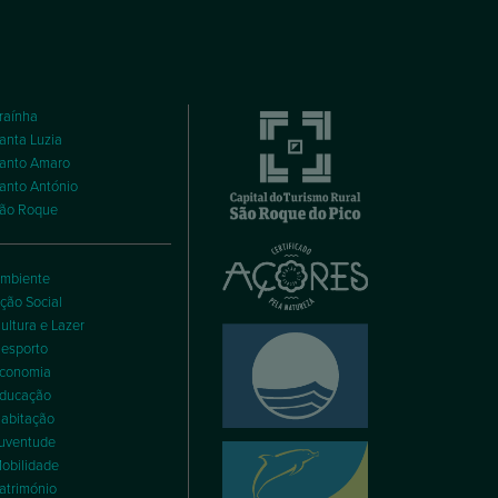
raínha
anta Luzia
anto Amaro
anto António
ão Roque
mbiente
ção Social
ultura e Lazer
esporto
conomia
ducação
abitação
uventude
obilidade
atrimónio