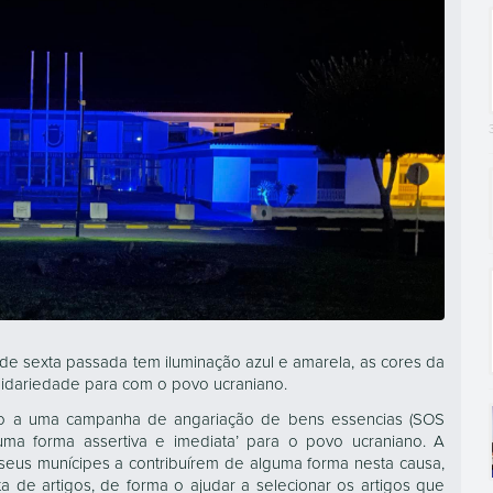
 de sexta passada tem iluminação azul e amarela, as cores da
lidariedade para com o povo ucraniano.
do a uma campanha de angariação de bens essencias (SOS
e uma forma assertiva e imediata’ para o povo ucraniano. A
seus munícipes a contribuírem de alguma forma nesta causa,
de artigos, de forma o ajudar a selecionar os artigos que