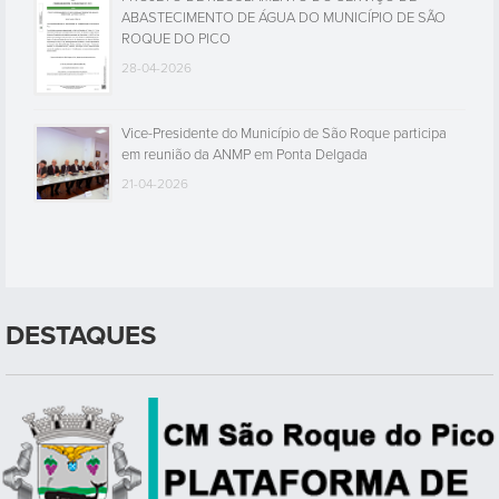
ABASTECIMENTO DE ÁGUA DO MUNICÍPIO DE SÃO
ROQUE DO PICO
28-04-2026
Vice-Presidente do Município de São Roque participa
em reunião da ANMP em Ponta Delgada
21-04-2026
DESTAQUES