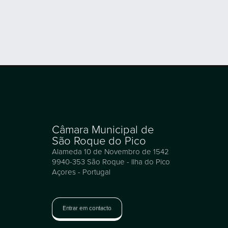
Câmara Municipal de
São Roque do Pico
Alameda 10 de Novembro de 1542
9940-353 São Roque - Ilha do Pico
Açores - Portugal
Entrar em contacto