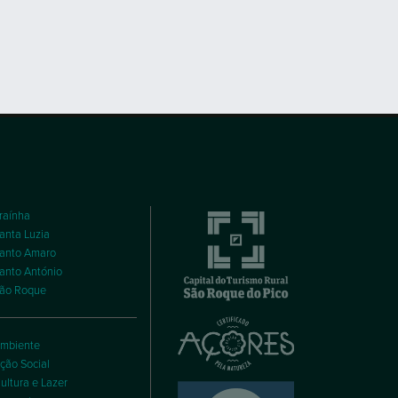
raínha
anta Luzia
anto Amaro
anto António
ão Roque
mbiente
ção Social
ultura e Lazer