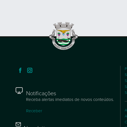
P
S
S
S
Notificações
S
Receba alertas imediatos de novos conteúdos.
A
Receber
A
C