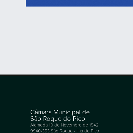
Câmara Municipal de
São Roque do Pico
Alameda 10 de Novembro de 1542
9940-353 São Roque - Ilha do Pico