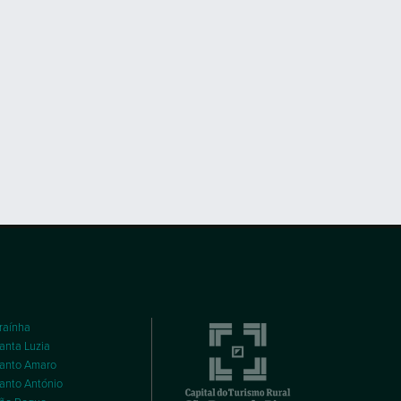
raínha
anta Luzia
anto Amaro
anto António