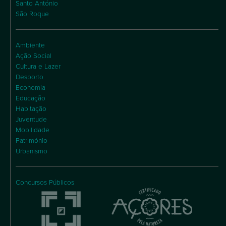
Escolha sobre e como quer receber informações no
seu e-mail.
Subscrever
Praínha
Santa Luzia
Santo Amaro
Santo António
São Roque
Ambiente
Ação Social
Cultura e Lazer
Desporto
Economia
Educação
Habitação
Juventude
Mobilidade
Património