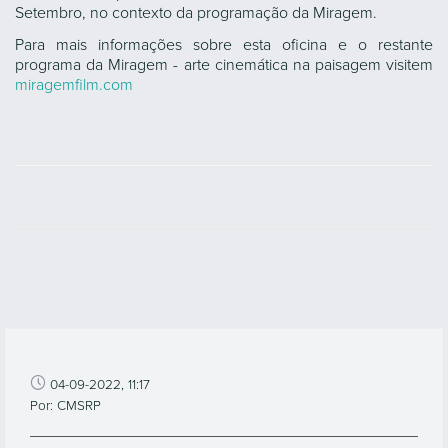
com passagem por outros locais da ilha do Pico para fazer as
gravações de campo.
A atividade tem um limite de 12 participantes e para fazer
inscrição pedimos que seja enviado um e-mail para
miragemfilm@gmail.com com uma breve nota de
apresentação e contato telefónico. O resultado final desta
oficina será apresentado de forma coletiva no dia 7 de
Setembro, no contexto da programação da Miragem.
Para mais informações sobre esta oficina e o restante
programa da Miragem - arte cinemática na paisagem visitem
miragemfilm.com