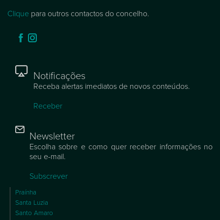
NÚMERO FIXO:
(+ 351)
292 648 700
E-MAIL GERAL:
geral@cm-saoroquedopico.pt
HORÁRIO DE FUNCIONAMENTO:
8h30 às 16h30
Clique
para outros contactos do concelho.
Notificações
Receba alertas imediatos de novos conteúdos.
Receber
Newsletter