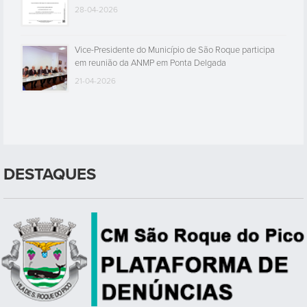
Abertura de Procedimento de Mobilidade Interna
14-05-2026
PROJETO DE REGULAMENTO DO SERVIÇO DE
ABASTECIMENTO DE ÁGUA DO MUNICÍPIO DE SÃO
ROQUE DO PICO
28-04-2026
Vice-Presidente do Município de São Roque participa
em reunião da ANMP em Ponta Delgada
21-04-2026
DESTAQUES