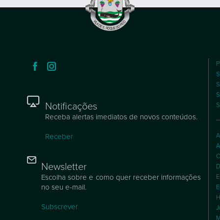
P
S
S
S
Notificações
S
Receba alertas imediatos de novos conteúdos.
A
Receber
A
C
Newsletter
D
Escolha sobre e como quer receber informações
E
no seu e-mail.
E
H
Subscrever
J
M