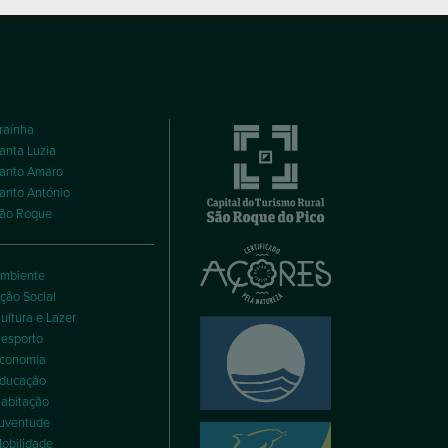
raínha
anta Luzia
anto Amaro
anto António
ão Roque
mbiente
ção Social
ultura e Lazer
esporto
conomia
ducação
abitação
uventude
obilidade