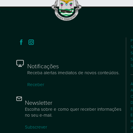
P
S
S
S
Notificações
S
Receba alertas imediatos de novos conteúdos.
A
Receber
A
C
Newsletter
D
Escolha sobre e como quer receber informações
E
no seu e-mail.
E
H
Subscrever
J