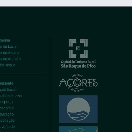
raínha
anta Luzia
anto Amaro
anto António
ão Roque
mbiente
ção Social
ultura e Lazer
esporto
conomia
ducação
abitação
uventude