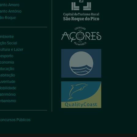
anto Amaro
anto António
ão Roque
mbiente
ção Social
ultura e Lazer
esporto
conomia
ducação
abitação
uventude
obilidade
atrimónio
rbanismo
oncursos Públicos