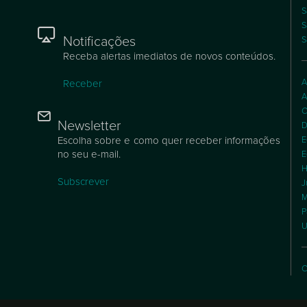
S
S
Notificações
S
Receba alertas imediatos de novos conteúdos.
A
Receber
A
C
Newsletter
D
Escolha sobre e como quer receber informações
E
no seu e-mail.
E
H
Subscrever
J
M
P
U
C