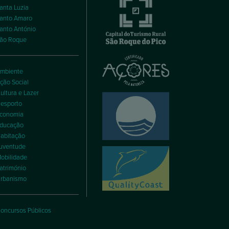
anta Luzia
anto Amaro
anto António
ão Roque
mbiente
ção Social
ultura e Lazer
esporto
conomia
ducação
abitação
uventude
obilidade
atrimónio
rbanismo
oncursos Públicos