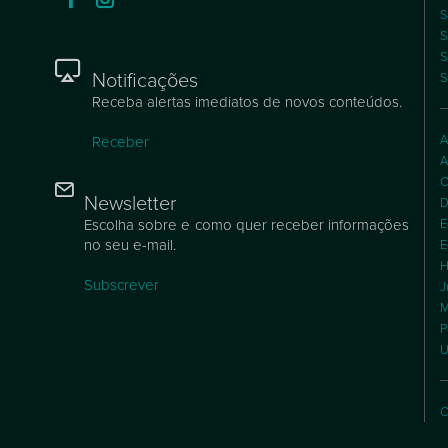
S
S
S
Notificações
S
Receba alertas imediatos de novos conteúdos.
A
Receber
A
C
Newsletter
D
Escolha sobre e como quer receber informações
E
no seu e-mail.
E
H
Subscrever
J
M
P
U
C