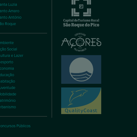
anta Luzia
anto Amaro
anto António
ão Roque
mbiente
ção Social
ultura e Lazer
esporto
conomia
ducação
abitação
uventude
obilidade
atrimónio
rbanismo
oncursos Públicos