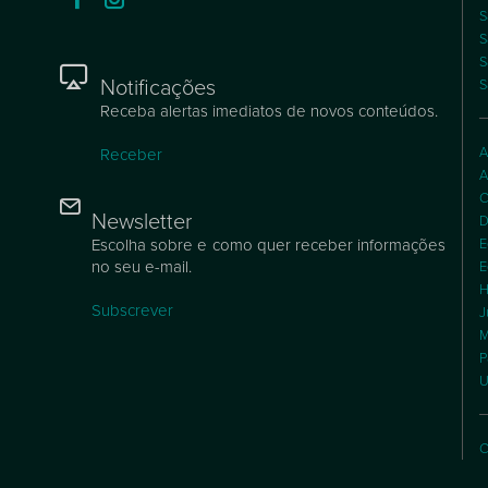
S
S
S
Notificações
S
Receba alertas imediatos de novos conteúdos.
A
Receber
A
C
Newsletter
D
Escolha sobre e como quer receber informações
E
no seu e-mail.
E
H
Subscrever
J
M
P
U
C