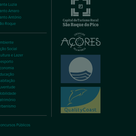
anta Luzia
anto Amaro
anto António
ão Roque
mbiente
ção Social
ultura e Lazer
esporto
conomia
ducação
abitação
uventude
obilidade
atrimónio
rbanismo
oncursos Públicos