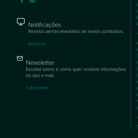
S
S
S
Notificações
S
Receba alertas imediatos de novos conteúdos.
A
Receber
A
C
Newsletter
D
Escolha sobre e como quer receber informações
E
no seu e-mail.
E
H
Subscrever
J
M
P
U
C