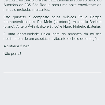
de 2025, às 21h00, o Wave Jazz Ensemble sobe ao palco do
Auditório da EBS São Roque para uma noite envolvente de
ritmos e melodias marcantes.
Este quinteto é composto pelos músicos Paulo Borges
(trompete/fliscorne), Rui Melo (saxofone), Antonella Barletta
(piano), Antero Ávila (baixo elétrico) e Nuno Pinheiro (bateria).
É uma oportunidade única para os amantes da música
desfrutarem de um espetáculo vibrante e cheio de emoção.
A entrada é livre!
Não perca!