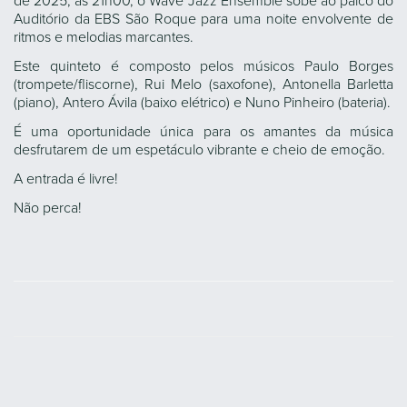
de 2025, às 21h00, o Wave Jazz Ensemble sobe ao palco do
Auditório da EBS São Roque para uma noite envolvente de
ritmos e melodias marcantes.
Este quinteto é composto pelos músicos Paulo Borges
(trompete/fliscorne), Rui Melo (saxofone), Antonella Barletta
(piano), Antero Ávila (baixo elétrico) e Nuno Pinheiro (bateria).
É uma oportunidade única para os amantes da música
desfrutarem de um espetáculo vibrante e cheio de emoção.
A entrada é livre!
Não perca!