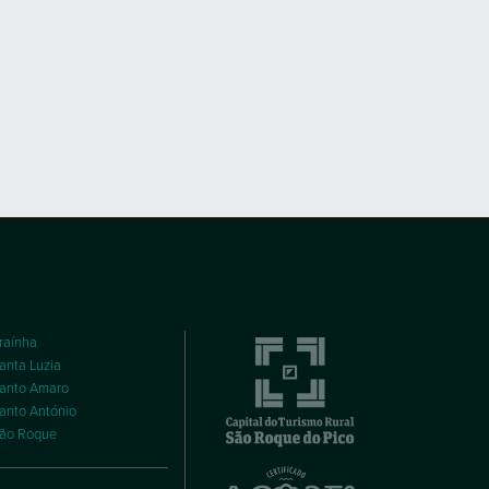
raínha
anta Luzia
anto Amaro
anto António
ão Roque