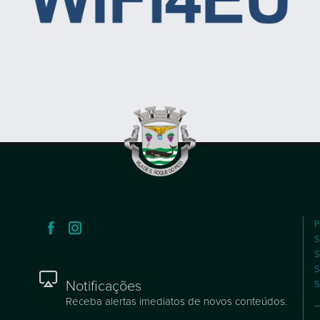
P
S
S
S
Notificações
S
Receba alertas imediatos de novos conteúdos.