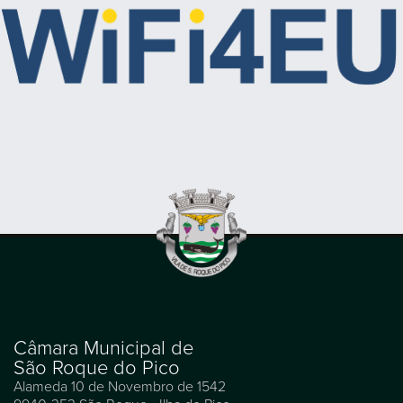
Câmara Municipal de
São Roque do Pico
Alameda 10 de Novembro de 1542