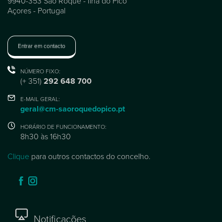
9940-353 São Roque - Ilha do Pico
Açores - Portugal
Entrar em contacto
NÚMERO FIXO:
(+ 351)
292 648 700
E-MAIL GERAL:
geral@cm-saoroquedopico.pt
HORÁRIO DE FUNCIONAMENTO:
8h30 às 16h30
Clique
para outros contactos do concelho.
Notificações