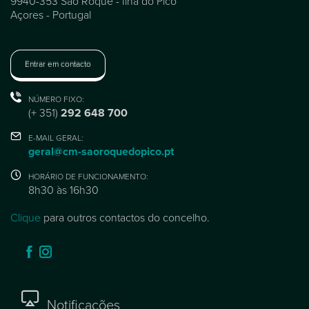
9940-353 São Roque - Ilha do Pico
Açores - Portugal
Entrar em contacto
NÚMERO FIXO:
(+ 351)
292 648 700
E-MAIL GERAL:
geral@cm-saoroquedopico.pt
HORÁRIO DE FUNCIONAMENTO:
8h30 às 16h30
Clique
para outros contactos do concelho.
Notificações