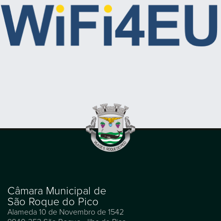
Câmara Municipal de
São Roque do Pico
Alameda 10 de Novembro de 1542