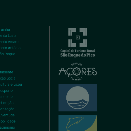
raínha
anta Luzia
anto Amaro
anto António
ão Roque
mbiente
ção Social
ultura e Lazer
esporto
conomia
ducação
abitação
uventude
obilidade
atrimónio