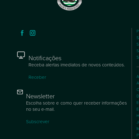
P
S
S
S
Notificações
S
Receba alertas imediatos de novos conteúdos.
A
Receber
A
C
Newsletter
D
Escolha sobre e como quer receber informações
E
no seu e-mail.
E
H
Subscrever
J
M
P