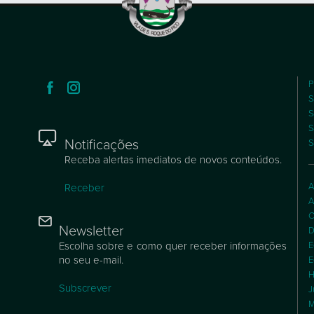
P
S
S
S
Notificações
S
Receba alertas imediatos de novos conteúdos.
A
Receber
A
C
Newsletter
D
Escolha sobre e como quer receber informações
E
no seu e-mail.
E
H
Subscrever
J
M