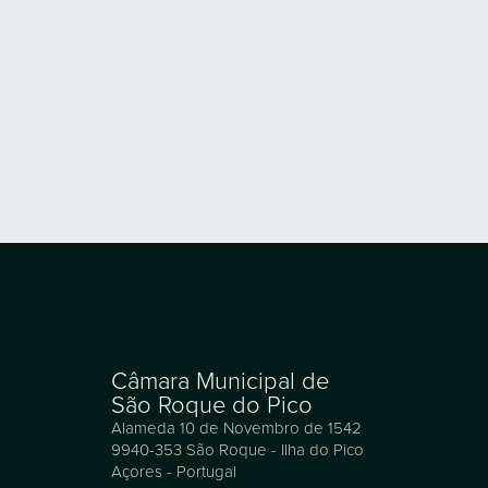
Câmara Municipal de
São Roque do Pico
Alameda 10 de Novembro de 1542
9940-353 São Roque - Ilha do Pico
Açores - Portugal