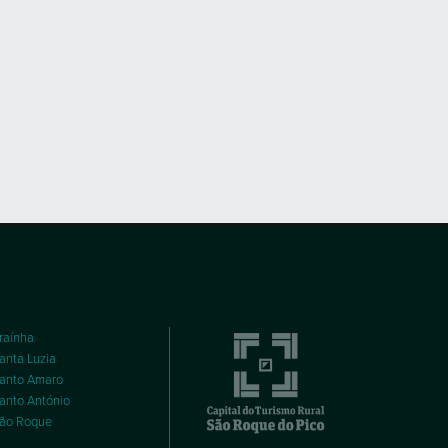
raínha
anta Luzia
anto Amaro
anto António
ão Roque