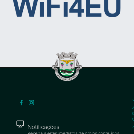
P
S
S
S
Notificações
S
Receba alertas imediatos de novos conteúdos.