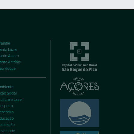
raínha
anta Luzia
anto Amaro
anto António
ão Roque
mbiente
ção Social
ultura e Lazer
esporto
conomia
ducação
abitação
uventude