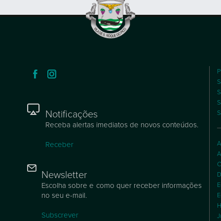
P
S
S
S
Notificações
S
Receba alertas imediatos de novos conteúdos.
A
Receber
A
C
Newsletter
D
Escolha sobre e como quer receber informações
E
no seu e-mail.
E
H
Subscrever
J