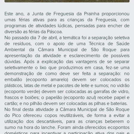
Este ano, a Junta de Freguesia da Prainha proporcionou
umas férias ativas para as crianças da Freguesia, com
programas de atividades lúdicas, pensadas para encher de
diversão as férias da Páscoa.
No passado dia 7 de abril, a temática foi a separação seletiva
de resíduos, com o apoio de uma Técnica de Saúde
Ambiental da Câmara Municipal de São Roque para
apresentação da atividade e esclarecimento de possíveis
dúvidas. Após a explicação das vantagens de se separar
seletivamente o lixo que produzimos em casa, fez-se uma
demonstração de como deve ser feita a separação: no
embalão (ecoponto amarelo) devem ser colocados os
plásticos, latas de metal e pacotes de leite e sumos; no vidrão
(ecoponto verde) devem ser colocadas as garrafas de vidro,
frascos e boiões; o papelão (ecoponto azul) recebe papel e
cartão; e no pilhão devem ser colocadas as pilhas e baterias.
No final desta atividade a Câmara Municipal de São Roque
do Pico ofereceu copos reutilizáveis, de forma a evitar a
utilização dos descartáveis, para as crianças beberem o
sumo na hora do lanche. Foram ainda oferecidos ecopontos
domésticos para incentivar a participação ativa dos pais e