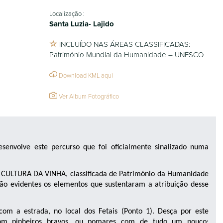
Localização :
Santa Luzia- Lajido
INCLUÍDO NAS ÁREAS CLASSIFICADAS:
Património Mundial da Humanidade – UNESCO
Download KML aqui
Ver Album Fotográfico
esenvolve este percurso que foi oficialmente sinalizado numa
CULTURA DA VINHA, classificada de Património da Humanidade
ão evidentes os elementos que sustentaram a atribuição desse
 a estrada, no local dos Fetais (Ponto 1). Desça por este
 com pinheiros bravos, ou pomares com de tudo um pouco: