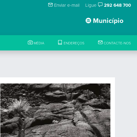
Enviar e-mail
Ligue
292 648 700
Município
MÉDIA
ENDEREÇOS
CONTACTE-NOS