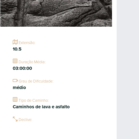
Extensão:
10.5
Duração Média:
03:00:00
Grau de Dificuldade:
médio
Tipo de Caminho:
Caminhos de lava e asfalto
Declive: