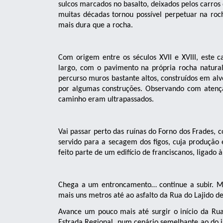
sulcos marcados no basalto, deixados pelos carros
muitas décadas tornou possível perpetuar na ro
mais dura que a rocha.
Com origem entre os séculos XVII e XVIII, este 
largo, com o pavimento na própria rocha natura
percurso muros bastante altos, construídos em alv
por algumas construções. Observando com atenç
caminho eram ultrapassados.
Vai passar perto das ruínas do Forno dos Frades
servido para a secagem dos figos, cuja produção 
feito parte de um edifício de franciscanos, ligado 
Chega a um entroncamento… continue a subir. Mai
mais uns metros até ao asfalto da Rua do Lajido de
Avance um pouco mais até surgir o início da Rua
Estrada Regional, num cenário semelhante ao do i