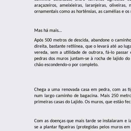
araçazeiros, ameixieiras, laranjeiras, oliveiras,
ornamentais como as hortênsias, as camélias e o
Mas há mais…
Após 500 metros de descida, abandone o caminho,
direita, bastante retilínea, que o levará até ao lu
vereda, sem a utilidade de outrora, fá-lo passar 
pedras dos muros juntam-se à rocha de lajido do 
chão escondendo-o por completo.
Chega a uma renovada casa em pedra, com as típ
num largo caminho de bagacina. Mais 250 metro
primeiras casas do Lajido. Os muros, que estão f
Com as doenças que mais tarde se instalaram e ia
se a plantar figueiras (protegidas pelos muros em