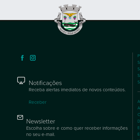
P
S
S
S
Notificações
S
Receba alertas imediatos de novos conteúdos.
A
Receber
A
C
Newsletter
D
Escolha sobre e como quer receber informações
E
no seu e-mail.
E