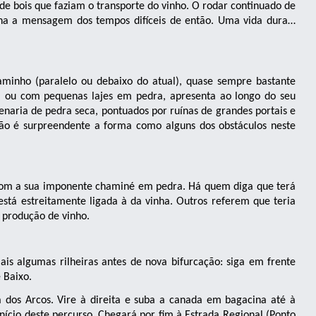
 de bois que faziam o transporte do vinho. O rodar continuado de
cha a mensagem dos tempos difíceis de então. Uma vida dura…
caminho (paralelo ou debaixo do atual), quase sempre bastante
l ou com pequenas lajes em pedra, apresenta ao longo do seu
enaria de pedra seca, pontuados por ruínas de grandes portais e
ão é surpreendente a forma como alguns dos obstáculos neste
, com a sua imponente chaminé em pedra. Há quem diga que terá
está estreitamente ligada à da vinha. Outros referem que teria
à produção de vinho.
s algumas rilheiras antes de nova bifurcação: siga em frente
 Baixo.
 dos Arcos. Vire à direita e suba a canada em bagacina até à
nício deste percurso. Chegará por fim à Estrada Regional (Ponto