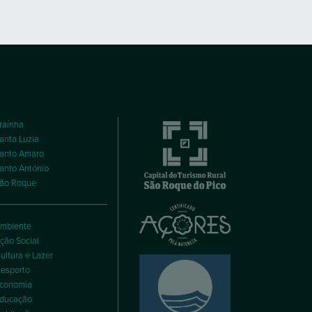
raínha
anta Luzia
anto Amaro
anto António
ão Roque
mbiente
ção Social
ultura e Lazer
esporto
conomia
ducação