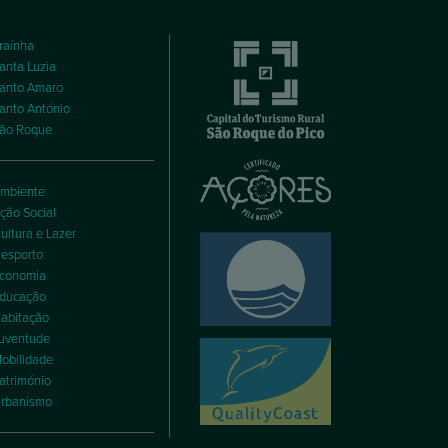
raínha
anta Luzia
anto Amaro
anto António
ão Roque
mbiente
ção Social
ultura e Lazer
esporto
conomia
ducação
abitação
uventude
obilidade
atrimónio
rbanismo