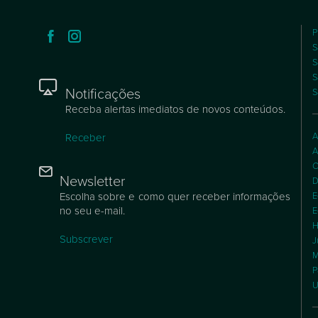
P
S
S
S
Notificações
S
Receba alertas imediatos de novos conteúdos.
A
Receber
A
C
Newsletter
D
Escolha sobre e como quer receber informações
E
no seu e-mail.
E
H
Subscrever
J
M
P
U