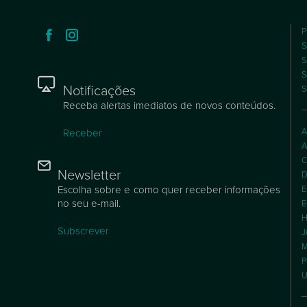
P
S
S
S
Notificações
S
Receba alertas imediatos de novos conteúdos.
A
Receber
A
C
Newsletter
D
Escolha sobre e como quer receber informações
E
no seu e-mail.
E
H
Subscrever
J
M
P
U