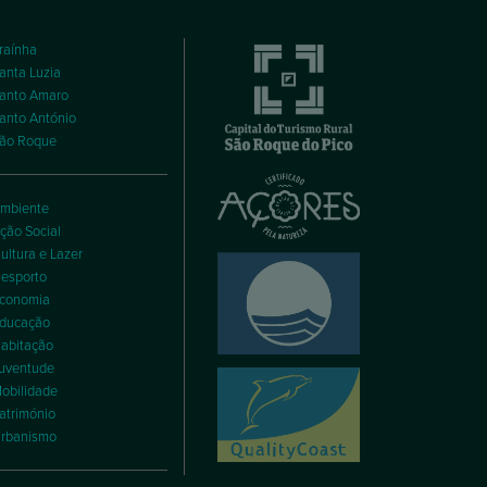
raínha
anta Luzia
anto Amaro
anto António
ão Roque
mbiente
ção Social
ultura e Lazer
esporto
conomia
ducação
abitação
uventude
obilidade
atrimónio
rbanismo