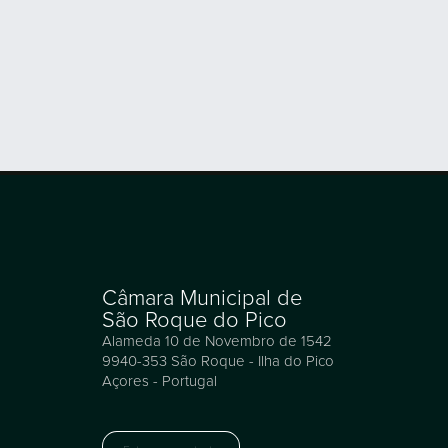
Câmara Municipal de
São Roque do Pico
Alameda 10 de Novembro de 1542
9940-353 São Roque - Ilha do Pico
Açores - Portugal