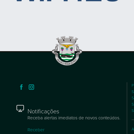
P
S
S
S
Notificações
S
Receba alertas imediatos de novos conteúdos.
A
Receber