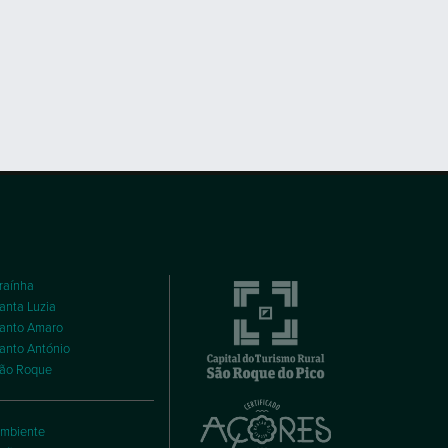
raínha
anta Luzia
anto Amaro
anto António
ão Roque
mbiente