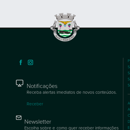
P
S
S
S
Notificações
S
Receba alertas imediatos de novos conteúdos.
A
Receber
A
C
Newsletter
D
Escolha sobre e como quer receber informações
E