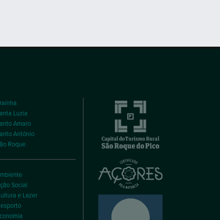
raínha
anta Luzia
anto Amaro
anto António
ão Roque
mbiente
ção Social
ultura e Lazer
esporto
conomia