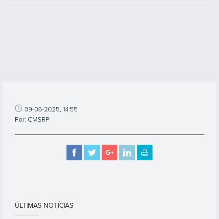
09-06-2025, 14:55
Por: CMSRP
ÚLTIMAS NOTÍCIAS
CONCURSO PÚBLICO PARA A ATRIBUIÇÃO DE 8
LOTES SITOS NO PARQUE EMPRESARIAL DE SANTO
ANTÓNIO CONVOCAÇÃO PARA O ATO PÚBLICO DE