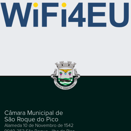
Câmara Municipal de
São Roque do Pico
Alameda 10 de Novembro de 1542
9940-353 São Roque - Ilha do Pico
Açores - Portugal